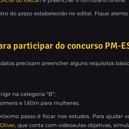
 oficial do Idecan
e preencher o formulário online.
tro do prazo estabelecido no edital. Fique atent
para participar do concurso PM-E
datos precisam preencher alguns requisitos básico
igir na categoria “B”;
homens e 1,60m para mulheres.
róximo passo é focar nos estudos. Para ajudar v
Oliver
, que conta com videoaulas objetivas, simu